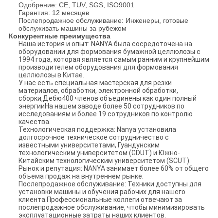
Одобрение: CE, TUV, SGS, ISO9001
Гарантия: 12 месяцев
Послепродажное обслуживание: Инженеры, готовые
обслуживать машины за рубежом
Конкурентные преимущества
Наша история и опыт: NANYA была сосредоточена на
оборудовании для формования бумажной целлюлозы с
1994 года, которая является самым ранним и крупнейшим
производителем оборудования для формования
целлюлозы в Китае.
У нас есть специальная мастерская для резки
материалов, обработки, электронной обработки,
сборки,Дебю400 членов объединены как один полный
энергииНа нашем заводе более 50 сотрудников по
исследованиям и более 19 сотрудников по контролю
качества.
Технологическая поддержка: Nanya установила
долгосрочное техническое сотрудничество с
известными университетами, Гуандунским
технологическим университетом (GDUT) и Южно-
Китайским технологическим университетом (SCUT).
Рынок и репутация: NANYA занимает более 60% от общего
объема продаж на внутреннем рынке.
Послепродажное обслуживание: Техники доступны для
установки машины и обучения рабочих для нашего
клиента.Профессиональные коллеги отвечают за
послепродажное обслуживание, чтобы минимизировать
эксплуатационные затраты наших клиентов.