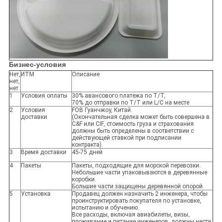
Бизнес-условия
Нет,
ИТМ
Описание
нет,
нет.
1
Условия оплаты
30% авансового платежа по Т/Т,
70% до отправки по Т/Т или L/C на месте
2
Условия
FOB Гуанчжоу, Китай.
доставки
(Окончательная сделка может быть совершена в
C&F или CIF, стоимость груза и страхования
должны быть определены в соответствии с
действующей ставкой при подписании
контракта).
3
Время доставки
45-75 дней
4
Пакеты
Пакеты, подходящие для морской перевозки.
Небольшие части упаковываются в деревянные
коробки.
Большие части защищены деревянной опорой.
5
Установка
Продавец должен назначить 2 инженера, чтобы
проинструктировать покупателя по установке,
испытанию и обучению.
Все расходы, включая авиабилеты, визы,
проживание и питание инженеров, должны нести