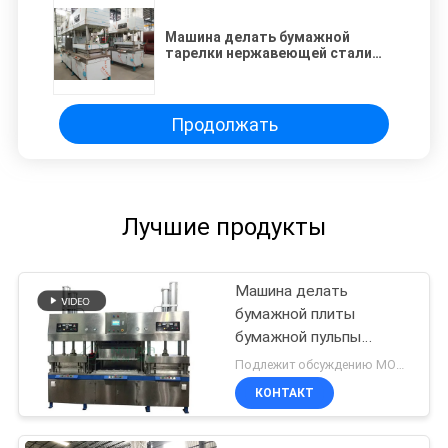
Машина делать бумажной
тарелки нержавеющей стали
Семи автоматическая с
5000пкс/х
Продолжать
Лучшие продукты
Машина делать
бумажной плиты
бумажной пульпы
большой емкости
Подлежит обсуждению MOQ:1SET
отливая в форму -
КОНТАКТ
Thermoforming