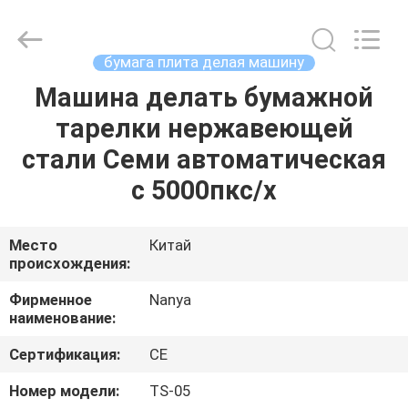
Nanya
Pulp
Molding
Equipment
Co.,
бумага плита делая машину
Ltd..
All
Rights
Машина делать бумажной
ДОМ
Reserved.
тарелки нержавеющей
ПРОДУКТЫ
стали Семи автоматическая
с 5000пкс/х
РОЛИКИ
Место
Китай
происхождения:
VR
-
Фирменное
Nanya
наименование:
ШОУ
Сертификация:
CE
О
Номер модели:
TS-05