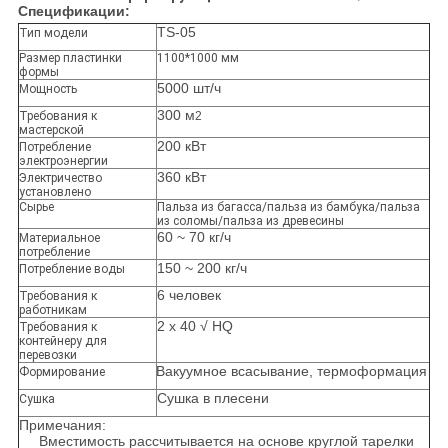
Спецификации:
TS-05
Тип модели
Размер пластинки
1100*1000 мм
формы
5000 шт/ч
Мощность
300 м
Требования к
2
мастерской
200 кВт
Потребление
электроэнергии
360 кВт
Электричество
установлено
Сырье
Пальза из багасса/пальза из бамбука/пальза
из соломы/пальза из древесины
60 ~ 70 кг/ч
Материальное
потребление
150 ~ 200 кг/ч
Потребление воды
6 человек
Требования к
работникам
2 x 40 √ HQ
Требования к
контейнеру для
перевозки
Вакуумное всасывание, термоформация
Формирование
Сушка в плесени
Сушка
Примечания:
Вместимость рассчитывается на основе круглой тарелки