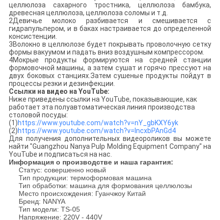
целлюлоза сахарного тростника, целлюлоза бамбука,
древесная целлюлоза, целлюлоза соломы и т.д.
2Девичье молоко разбивается и смешивается с
гидрапульпером, и в баках настраивается до определенной
консистенции.
3Волокно в целлюлозе будет покрывать проволочную сетку
формы вакуумом и падать вниз воздушным компрессором.
4Мокрые продукты формируются на средней станции
формовочной машины, а затем сушат и горячо прессуют на
двух боковых станциях.Затем сушеные продукты пойдут в
процессы резки и дезинфекции.
Ссылки на видео на YouTube:
Ниже приведены ссылки на YouTube, показывающие, как
работает эта полуавтоматическая линия производства
столовой посуды:
(1)
https://www.youtube.com/watch?v=nY_gbKXY6yk
(2)
https://www.youtube.com/watch?v=lncxbPAnGd4
Для получения дополнительных видеороликов вы можете
найти "Guangzhou Nanya Pulp Molding Equipment Company" на
YouTube и подписаться на нас.
Информация о производстве и наша гарантия:
Статус: совершенно новый
Тип продукции: термоформовая машина
Тип обработки: машина для формования целлюлозы
Место происхождения: Гуанчжоу Китай
Бренд: NANYA
Тип модели: TS-05
Напряжение: 220V - 440V