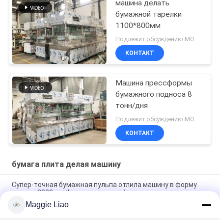
машина делать
бумажной тарелки
1100*800мм
Подлежит обсуждению MOQ:Могущий быть предметом переговоров
КОНТАКТ
Машина прессформы
бумажного подноса 8
тонн/дня
Подлежит обсуждению MOQ:Могущий быть предметом переговоров
КОНТАКТ
бумага плита делая машину
Супер-точная бумажная пульпа отлила машину в форму
делать 2000pcs/h машины плиты/плиты
Maggie Liao
поднос пульпы машины делать плиты пульпы