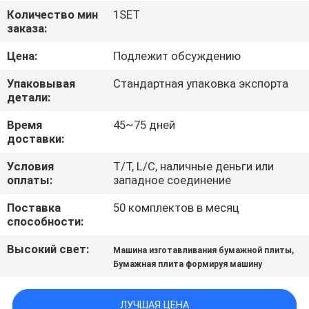
НАС
Количество мин
1SET
заказа:
ПУТЕШЕСТВИЕ
Цена:
Подлежит обсуждению
ФАБРИКИ
Упаковывая
Стандартная упаковка экспорта
детали:
ПРОВЕРКА
Время
45~75 дней
доставки:
КАЧЕСТВА
Условия
T/T, L/C, наличные деньги или
оплаты:
западное соединение
СВЯЖИТЕСЬ
Поставка
50 комплектов в месяц
МЫ
способности:
Высокий свет:
,
Машина изготавливания бумажной плиты
НОВОСТИ
Бумажная плита формируя машину
КАРТА
ЛУЧШАЯ ЦЕНА