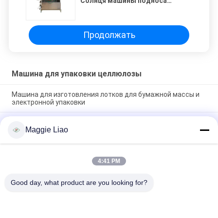
Солнця машины подноса
пульпы ботинка яичка
неныжной бумаги
Продолжать
Машина для упаковки целлюлозы
Машина для изготовления лотков для бумажной массы и
электронной упаковки
Высокоэффективное оборудование для формования
Maggie Liao
пульпы для промышленной упаковки
Полностью автоматическая машина для формования
изделий из бумажной массы для внутренней упаковки
4:41 PM
электронных компонентов/ Машина для изготовления
промышленной упаковки из бумажной массы
Good day, what product are you looking for?
Популярные категории
Все