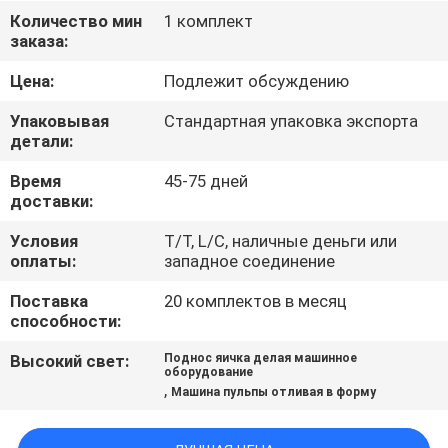
НАС
Количество мин
1 комплект
заказа:
ПУТЕШЕСТВИЕ
Цена:
Подлежит обсуждению
ФАБРИКИ
Упаковывая
Стандартная упаковка экспорта
детали:
ПРОВЕРКА
Время
45-75 дней
доставки:
КАЧЕСТВА
Условия
T/T, L/C, наличные деньги или
оплаты:
западное соединение
СВЯЖИТЕСЬ
Поставка
20 комплектов в месяц
МЫ
способности:
Высокий свет:
Поднос яичка делая машинное
НОВОСТИ
оборудование
,
Машина пульпы отливая в форму
КАРТА