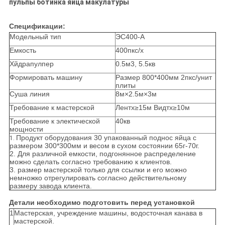
пульпы ботинка яйца макулатуры
Спецификации:
Модельный тип
ЭС400-А
Емкость
400пкс/х
Хйдрапулпер
0.5м3, 5.5кв
Формировать машину
Размер 800*400мм 2пкс/унит
плиты
Суша линия
8м×2.5м×3м
Требование к мастерской
Лентх≥15м Видтх≥10м
Требование к электической
40кв
мощности
Продукт оборудования 30 упакованный поднос яйца с
1.
размером 300*300мм и весом в сухом состоянии 65г-70г.
2. Для различной емкости, подгонянное распределение
можно сделать согласно требованию к клиентов.
3. размер мастерской только для ссылки и его можно
немножко отрегулировать согласно действительному
размеру завода клиента.
Детали необходимо подготовить перед установкой
1
Мастерская, учреждение машины, водосточная канава в
мастерской.