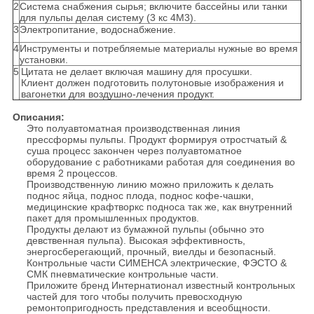
2
Система снабжения сырья; включите бассейны или танки
для пульпы делая систему (3 кс 4М3).
3
Электропитание, водоснабжение.
4
Инструменты и потребляемые материалы нужные во время
установки.
5
Цитата не делает включая машину для просушки.
Клиент должен подготовить полутоновые изображения и
вагонетки для воздушно-лечения продукт.
Описания:
Это полуавтоматная производственная линия
прессформы пульпы. Продукт формируя отростчатый &
суша процесс закончен через полуавтоматное
оборудование с работниками работая для соединения во
время 2 процессов.
Производственную линию можно приложить к делать
поднос яйца, поднос плода, поднос кофе-чашки,
медицинские крафтворкс подноса так же, как внутренний
пакет для промышленных продуктов.
Продукты делают из бумажной пульпы (обычно это
девственная пульпа). Высокая эффективность,
энергосберегающий, прочный, виелды и безопасный.
Контрольные части СИМЕНСА электрические, ФЭСТО &
СМК пневматические контрольные части.
Приложите бренд Интернатионал известный контрольных
частей для того чтобы получить превосходную
ремонтопригодность представления и всеобщности.