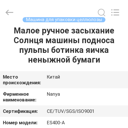
Nanya
Pulp
Molding
Equipment
Co.,
Машина для упаковки целлюлозы
Ltd..
All
Rights
Малое ручное засыхание
ДОМ
Reserved.
Солнця машины подноса
ПРОДУКТЫ
пульпы ботинка яичка
неныжной бумаги
РОЛИКИ
Место
Китай
происхождения:
VR
-
Фирменное
Nanya
наименование:
ШОУ
Сертификация:
CE/TUV/SGS/ISO9001
О
Номер модели:
ES400-A