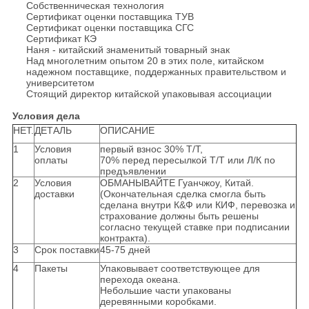
Собственническая технология
Сертификат оценки поставщика ТУВ
Сертификат оценки поставщика СГС
Сертификат КЭ
Наня - китайский знаменитый товарный знак
Над многолетним опытом 20 в этих поле, китайском
надежном поставщике, поддержанных правительством и
университетом
Стоящий директор китайской упаковывая ассоциации
Условия дела
НЕТ.
ДЕТАЛЬ
ОПИСАНИЕ
1
Условия
первый взнос 30% Т/Т,
оплаты
70% перед пересылкой Т/Т или Л/К по
предъявлении
2
Условия
ОБМАНЫВАЙТЕ Гуанчжоу, Китай.
доставки
(Окончательная сделка смогла быть
сделана внутри К&Ф или КИФ, перевозка и
страхование должны быть решены
согласно текущей ставке при подписании
контракта).
3
Срок поставки
45-75 дней
4
Пакеты
Упаковывает соответствующее для
перехода океана.
Небольшие части упакованы
деревянными коробками.