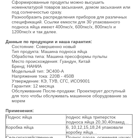
Сформированные продукты можно высушить
номенклатурой товаров засыхания, домом засыхания или
под солнечностью сразу.
Разнообразить распределения приборов для различных
спецификаций. Ссылки емкости для 30 упакованного
подноса яйца имеют 400пкс/х, 600пкс/х, 800пкс/х и
1200пкс/х и так далее.
Данные по продукции и наша гарантия:
Состояние: Совершенно новый
Тип продукта: Машина подноса яйца
Обработка типа: Машина прессформы пульпы
Место происхождения: Гуандун, Китай
Бренд: НАНИА
Модельный тип: ЭС400-А
Напряжение тока: 220В - 450В
Утверждение: КЭ, ТУВ, СГС, ИСО9001
Гарантия: 12 месяца
Обслуживание После-продажи: Проектирует доступный
для того чтобы обслуживать машинное оборудование за
морем
Применения:
Поднос яйца
поднос яйца триперсток
подноса яйца 20,30,40пакед…
Коробка яйца
6, 10,12,15,18,24 упаковали
коробку яйца…
Сельскохозяйственные
Поднос плода, осеменяя чашку