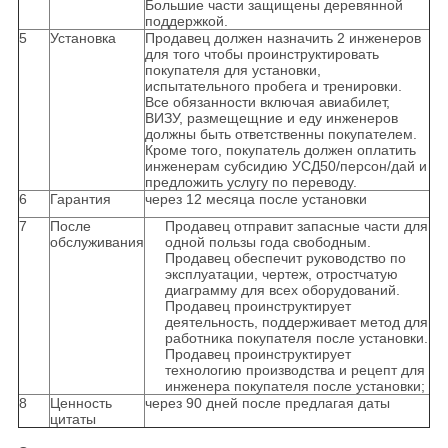
Большие части защищены деревянной
поддержкой.
5
Установка
Продавец должен назначить 2 инженеров
для того чтобы проинструктировать
покупателя для установки,
испытательного пробега и тренировки.
Все обязанности включая авиабилет,
ВИЗУ, размещещние и еду инженеров
должны быть ответственны покупателем.
Кроме того, покупатель должен оплатить
инженерам субсидию УСД50/персон/дай и
предложить услугу по переводу.
6
Гарантия
через 12 месяца после установки
7
После
Продавец отправит запасные части для
обслуживания
одной пользы года свободным.
Продавец обеспечит руководство по
эксплуатации, чертеж, отростчатую
диаграмму для всех оборудований.
Продавец проинструктирует
деятельность, поддерживает метод для
работника покупателя после установки.
Продавец проинструктирует
технологию производства и рецепт для
инженера покупателя после установки;
8
Ценность
через 90 дней после предлагая даты
цитаты