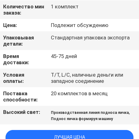
НАС
Количество мин
1 комплект
заказа:
ПУТЕШЕСТВИЕ
Цена:
Подлежит обсуждению
ФАБРИКИ
Упаковывая
Стандартная упаковка экспорта
детали:
ПРОВЕРКА
Время
45-75 дней
доставки:
КАЧЕСТВА
Условия
T/T, L/C, наличные деньги или
оплаты:
западное соединение
СВЯЖИТЕСЬ
Поставка
20 комплектов в месяц
МЫ
способности:
Высокий свет:
,
Производственная линия подноса яичка
НОВОСТИ
Поднос яичка формируя машину
КАРТА
ЛУЧШАЯ ЦЕНА