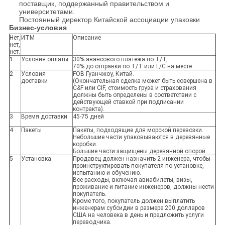
поставщик, поддержанный правительством и
университетами.
Постоянный директор Китайской ассоциации упаковки
Бизнес-условия
Нет,
ИТМ
Описание
нет,
нет.
1
Условия оплаты
30% авансового платежа по Т/Т,
70% до отправки по Т/Т или L/C на месте
2
Условия
FOB Гуанчжоу, Китай.
доставки
(Окончательная сделка может быть совершена в
C&F или CIF, стоимость груза и страхования
должны быть определены в соответствии с
действующей ставкой при подписании
контракта).
3
Время доставки
45-75 дней
4
Пакеты
Пакеты, подходящие для морской перевозки.
Небольшие части упаковываются в деревянные
коробки.
Большие части защищены деревянной опорой.
5
Установка
Продавец должен назначить 2 инженера, чтобы
проинструктировать покупателя по установке,
испытанию и обучению.
Все расходы, включая авиабилеты, визы,
проживание и питание инженеров, должны нести
покупатель.
Кроме того, покупатель должен выплатить
инженерам субсидии в размере 200 долларов
США на человека в день и предложить услуги
переводчика.