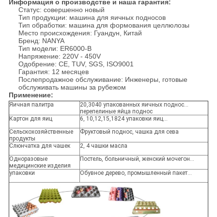
Информация о производстве и наша гарантия:
Статус: совершенно новый
Тип продукции: машина для яичных подносов
Тип обработки: машина для формования целлюлозы
Место происхождения: Гуандун, Китай
Бренд: NANYA
Тип модели: ER6000-B
Напряжение: 220V - 450V
Одобрение: CE, TUV, SGS, ISO9001
Гарантия: 12 месяцев
Послепродажное обслуживание: Инженеры, готовые
обслуживать машины за рубежом
Применение:
Яичная палитра
20,3040 упакованных яичных поднос...
перепелиные яйца поднос
Картон для яиц
6, 10,12,15,1824 упаковки яиц...
Сельскохозяйственные
Фруктовый поднос, чашка для сева
продукты
Слюнчатка для чашек
2, 4 чашки масла
Одноразовые
Постель, больничный, женский мочегон...
медицинские изделия
упаковки
Обувное дерево, промышленный пакет...