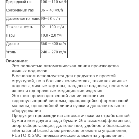
Природный газ
100 ~ 110 м
/h
3
Сжиженный газ
36 ~ 40 м
/h
3
Дизельное топливо
90~98 кг/ч
Тяжелая нефть
92 ~ 100 кг/ч
Пары
10,8 - 2,0 т/ч
Дерево
360 ~ 400 кг/ч
Уголь
240 ~ 270 кг/ч
Описание:
Это полностью автоматическая линия производства
яичных подносов.
В основном используется для продуктов с простой
структурой, но в больших количествах, таких как яичные
подносы, яичные картоны, плодовые подносы, носители
чашек и одноразовые медицинские изделия.
Этот тип производственной линии состоит из
гидрапульперной системы, вращающейся формовочной
машины, однослойной линии сушки и дополнительного
оборудования.
Продукция производится автоматически из отработанной
бумаги или другого вида бумаги.Это высокоэффективное,
энергосберегающее, долговечное, удобное и безопасное.
international brand электрические элементы управления,
FESTO & SMC пневматические элементы управления.