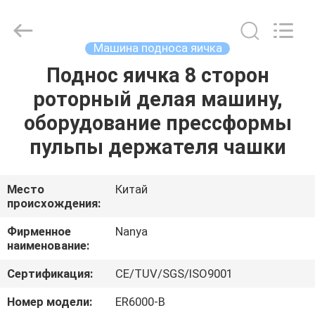
Nanya
Pulp
Molding
Equipment
Co.,
Машина подноса яичка
Ltd..
All
Rights
Поднос яичка 8 сторон
ДОМ
Reserved.
роторный делая машину,
ПРОДУКТЫ
оборудование прессформы
пульпы держателя чашки
РОЛИКИ
Место
Китай
происхождения:
VR
-
Фирменное
Nanya
наименование:
ШОУ
Сертификация:
CE/TUV/SGS/ISO9001
О
Номер модели:
ER6000-B