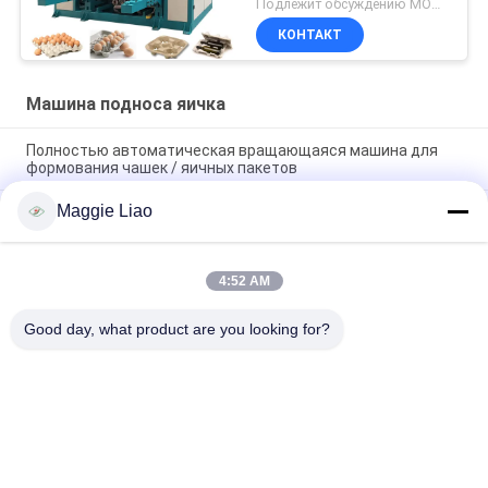
Подлежит обсуждению MOQ:1 набор
КОНТАКТ
Машина подноса яичка
Полностью автоматическая вращающаяся машина для
формования чашек / яичных пакетов
Maggie Liao
Полностью автоматическая машина для переработки
бумаги для яиц
Автоматическое машинное оборудование прессформы
4:52 AM
раковины яйца машины подноса яйца пульпы макулатуры
отлитое в форму
Good day, what product are you looking for?
Популярные категории
Все
Оборудование 
Машина 
Прессформы 
Прессформы 
Пульпы
Бумажной Пульпы