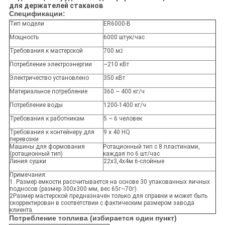
для держателей стаканов
Спецификации:
Тип модели
ER6000-B
Мощность
6000 штук/час
Требования к мастерской
700 м
2
Потребление электроэнергии
~210 кВт
Электричество установлено
350 кВт
Материальное потребление
360 ~ 400 кг/ч
Потребление воды
1200-1400 кг/ч
Требования к работникам
5 ~ 6 человек
Требования к контейнеру для
9 x 40 HQ
перевозки
Машины для формования
Ротационный тип с 8 пластинами,
(ротационный тип)
каждая по 6 шт/час
Линия сушки
22х3,4х4м 6-слойные
Примечания:
1. Размер емкости рассчитывается на основе 30 упакованных яичных
подносов (размер 300х300 мм, вес 65г~70г).
2Размер мастерской предназначен только для справки и может быть
скорректирован в соответствии с фактическим размером завода
клиента.
Потребление топлива (избирается один пункт)