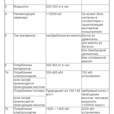
3
Мощность
300-400 кг в час
4
Рекомендация
>=2000 м2
Он может быть
семинара
настроен в
соответствии с
существующей
мастерской
пользователя
5
Тип материала
необработанная мякоть
Масса из
древесины;
или мякоть из
багасса;
Или бамбуковой
целлюлозы;
Или соломенной
мякоти
6
Потребление
300-450 кг в час
материалов
7а
Потребление
300-400 кВт
750 кВт
электроэнергии
установлено
если нагрев
производится
проводящим маслом
Потребление топлива
Природный газ 100-140
требуемый котел с
м3/ч
проводным
если нагрев
маслом: тепловая
производится
мощность
проводящим маслом
1200000 ккал/ч
7b
Потребление
1000 ~ 1400 кВт
2000 кВт
электроэнергии
установлено