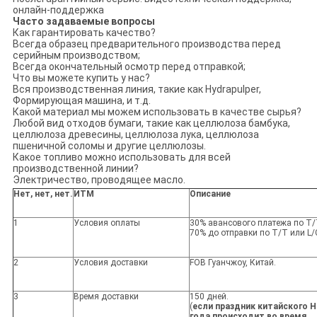
онлайн-поддержка
Часто задаваемые вопросы
Как гарантировать качество?
Всегда образец предварительного производства перед
серийным производством;
Всегда окончательный осмотр перед отправкой;
Что вы можете купить у нас?
Вся производственная линия, такие как Hydrapulper,
Формирующая машина, и т.д.
Какой материал мы можем использовать в качестве сырья?
Любой вид отходов бумаги, такие как целлюлоза бамбука,
целлюлоза древесины, целлюлоза лука, целлюлоза
пшеничной соломы и другие целлюлозы.
Какое топливо можно использовать для всей
производственной линии?
Электричество, проводящее масло.
Нет, нет, нет.
ИТМ
Описание
1
Условия оплаты
30% авансового платежа по Т/
70% до отправки по Т/Т или L/
2
Условия доставки
FOB Гуанчжоу, Китай.
3
Время доставки
150 дней.
(
если праздник китайского 
года происходит во время