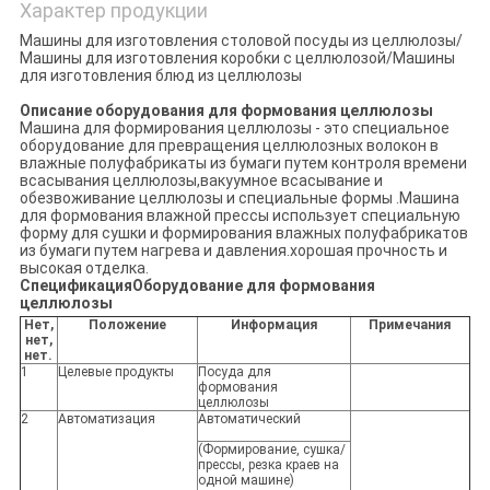
Характер продукции
Машины для изготовления столовой посуды из целлюлозы/
Машины для изготовления коробки с целлюлозой/Машины
для изготовления блюд из целлюлозы
Описание оборудования для формования целлюлозы
Машина для формирования целлюлозы - это специальное
оборудование для превращения целлюлозных волокон в
влажные полуфабрикаты из бумаги путем контроля времени
всасывания целлюлозы,вакуумное всасывание и
обезвоживание целлюлозы и специальные формы .Машина
для формования влажной прессы использует специальную
форму для сушки и формирования влажных полуфабрикатов
из бумаги путем нагрева и давления.хорошая прочность и
высокая отделка.
Спецификация
Оборудование для формования
целлюлозы
Нет,
Положение
Информация
Примечания
нет,
нет.
1
Целевые продукты
Посуда для
формования
целлюлозы
2
Автоматизация
Автоматический
(Формирование, сушка/
прессы, резка краев на
одной машине)