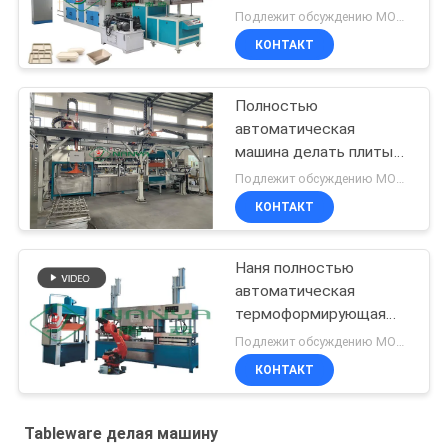
оборудование
Подлежит обсуждению MOQ:Могущий быть предметом переговоров
Dinnerware Tableware
КОНТАКТ
Полностью
автоматическая
машина делать плиты
пульпы
Подлежит обсуждению MOQ:1set
КОНТАКТ
Наня полностью
автоматическая
термоформирующая
машина для бумажных
Подлежит обсуждению MOQ:1 комплект
пластинок с роботом
КОНТАКТ
220-440В
Tableware делая машину