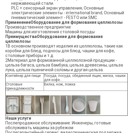
нержавеющей стали.
PLC + сенсорный экран управления; Основные
электрические элементы - international brand; Основный
пневматический элемент - FESTO или SMC.
Применение
Оборудование для формования целлюлозы
Производственное предприятие
Машины для изготовления столовой посуды
Преимущества
Оборудование для формования
целлюлозы
1В основном производят изделия из целлюлозы, такие как
коробки для блюд, подносы для блюд, чашки для кофе,
столовые приборы и т.д.
2Материал для формованной целлюлозной продукции -
цельза багаса, цельза бамбука, цельза древесины, цельза
лука, цельза пшеничной соломы и другая цельза.
Контейнер для пищи
Посуда, посуда, обеденный ящик, миска, чашки
для кофе...
Столовые
Вилка, нож, ложка
принадлежности
Наши услуги
Послепродажное обслуживание: Инженеры, готовые
обслуживать машины за рубежом
Послегарантийный сервис: видеотехническая поддержка,