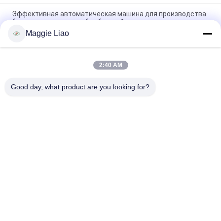
Эффективная автоматическая машина для производства
бумажных тарелок из бамбуковой мякоти
Maggie Liao
Бумажная целлюлозная тарелка столовая посуда машина
сушки и резки в форме Сертификат CE
2:40 AM
Зеленая автоматическая машина делать бумажной
тарелки/устранимая машина делать плит
Good day, what product are you looking for?
Популярные категории
Все
Оборудование 
Машина 
Прессформы 
Прессформы 
Пульпы
Бумажной Пульпы
Машина Подноса 
Машина Для 
Яичка
Изготовления 
Упаковки
Tableware Делая 
Машина Коробки 
Машину
Яичка