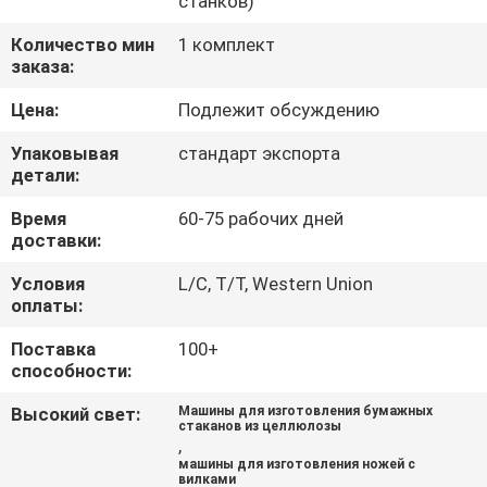
станков)
НАС
Количество мин
1 комплект
заказа:
ПУТЕШЕСТВИЕ
Цена:
Подлежит обсуждению
ФАБРИКИ
Упаковывая
стандарт экспорта
детали:
ПРОВЕРКА
Время
60-75 рабочих дней
КАЧЕСТВА
доставки:
Условия
L/C, T/T, Western Union
СВЯЖИТЕСЬ
оплаты:
МЫ
Поставка
100+
способности:
НОВОСТИ
Высокий свет:
Машины для изготовления бумажных
стаканов из целлюлозы
,
КАРТА
машины для изготовления ножей с
вилками