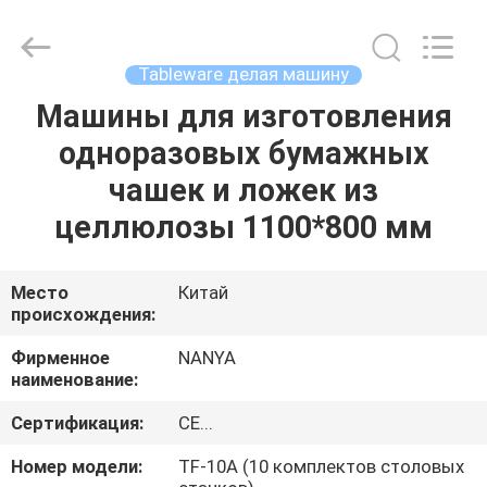
Nanya
Pulp
Molding
Equipment
Co.,
Tableware делая машину
Ltd..
All
Rights
Машины для изготовления
ДОМ
Reserved.
одноразовых бумажных
ПРОДУКТЫ
чашек и ложек из
целлюлозы 1100*800 мм
РОЛИКИ
Место
Китай
происхождения:
VR
-
Фирменное
NANYA
наименование:
ШОУ
Сертификация:
CE...
О
Номер модели:
TF-10A (10 комплектов столовых