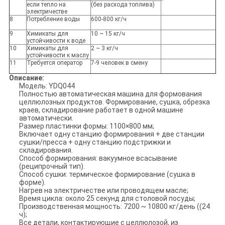
если тепло на
(без расхода топлива)
электричестве
8
Потребление воды
600-800 кг/ч
9
Химикаты для
10 ~ 15 кг/ч
устойчивости к воде
10
Химикаты для
2 ~ 3 кг/ч
устойчивости к маслу
11
Требуется оператор
7-9 человек в смену
Описание:
Модель: YDQ044
Полностью автоматическая машина для формования
целлюлозных продуктов. Формирование, сушка, обрезка
краев, складирование работает в одной машине
автоматически.
Размер пластинки формы: 1100×800 мм;
Включает одну станцию формирования + две станции
сушки/пресса + одну станцию подстрижки и
складирования.
Способ формирования: вакуумное всасывание
(реципрочный тип).
Способ сушки: термическое формирование (сушка в
форме).
Нагрев на электричестве или проводящем масле;
Время цикла: около 25 секунд для столовой посуды;
Производственная мощность: 7200 ~ 10800 кг/день ((24
ч);
Все детали, контактирующие с целлюлозой, из