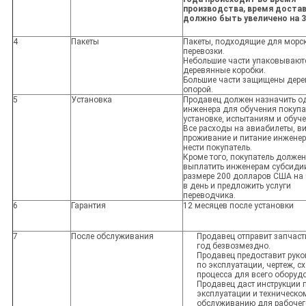
производства, время доста
должно быть увеличено на 3
4
Пакеты
Пакеты, подходящие для морс
перевозки.
Небольшие части упаковывают
деревянные коробки.
Большие части защищены дере
опорой.
5
Установка
Продавец должен назначить о
инженера для обучения покупа
установке, испытаниям и обуч
Все расходы на авиабилеты, в
проживание и питание инжене
нести покупатель.
Кроме того, покупатель должен
выплатить инженерам субсиди
размере 200 долларов США на
в день и предложить услуги
переводчика.
6
Гарантия
12 месяцев после установки
7
После обслуживания
Продавец отправит запчаст
год безвозмездно.
Продавец предоставит рук
по эксплуатации, чертеж, с
процесса для всего оборуд
Продавец даст инструкции 
эксплуатации и техническо
обслуживанию для рабочег