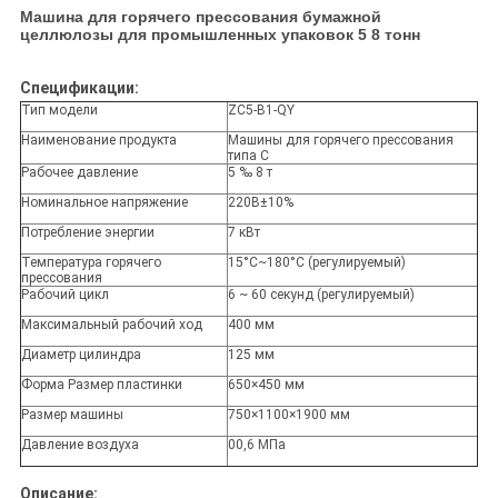
Машина для горячего прессования бумажной
целлюлозы для промышленных упаковок 5 8 тонн
Спецификации:
Тип модели
ZC5-B1-QY
Наименование продукта
Машины для горячего прессования
типа C
Рабочее давление
5 ‰ 8 т
Номинальное напряжение
220В±10%
Потребление энергии
7 кВт
Температура горячего
15°C~180°C (регулируемый)
прессования
Рабочий цикл
6 ~ 60 секунд (регулируемый)
Максимальный рабочий ход
400 мм
Диаметр цилиндра
125 мм
Форма Размер пластинки
650×450 мм
Размер машины
750×1100×1900 мм
Давление воздуха
00,6 МПа
Описание: