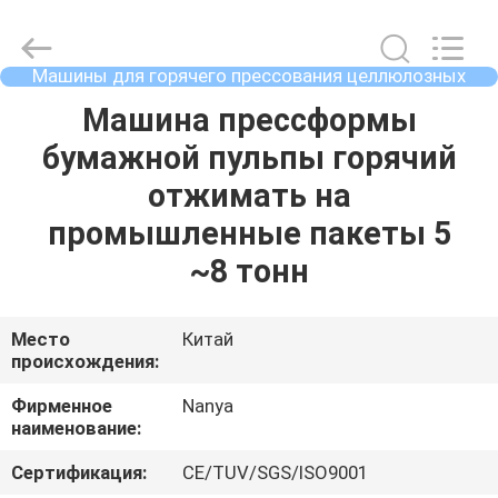
Nanya
Pulp
Molding
Equipment
Co.,
Машины для горячего прессования целлюлозных
Ltd..
покрытий
All
Rights
ДОМ
Машина прессформы
Reserved.
бумажной пульпы горячий
ПРОДУКТЫ
отжимать на
промышленные пакеты 5
РОЛИКИ
~8 тонн
VR
Место
Китай
происхождения:
-
ШОУ
Фирменное
Nanya
наименование:
О
Сертификация:
CE/TUV/SGS/ISO9001