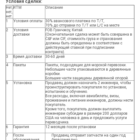
Условия сделки:
Нет,
ИТМ
Описание
нет,
нет.
1
Условия оплаты
30% авансового платежа по Т/Т,
70% до отправки по Т/Т или L/C на месте
2
Условия
FOB Гуанчжоу, Китай.
доставки
(Окончательная сделка может быть совершена в
C&F или CIF, стоимость груза и страхования
должны быть определены в соответствии с
действующей ставкой при подписании
контракта).
3
Время доставки
30-60 дней
4
Пакеты
Пакеты, подходящие для морской перевозки.
Небольшие части упаковываются в деревянные
коробки.
Большие части защищены деревянной опорой.
5
Установка
Продавец должен назначить 2 инженера, чтобы
проинструктировать покупателя по установке,
испытанию и обучению.
Все расходы, включая авиабилеты, визы,
проживание и питание инженеров, должны нести
покупатель.
Кроме того, покупатель должен выплатить
инженерам субсидии в размере 200 долларов
США на человека в день и предложить услуги
переводчика.
6
Гарантия
12 месяцев после установки
7
После
Продавец отправит запчасти на один год
обслуживания
безвозмездно.