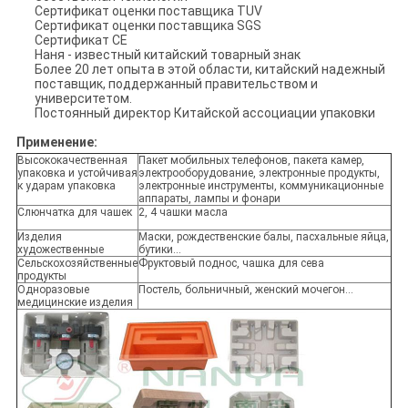
Сертификат оценки поставщика TUV
Сертификат оценки поставщика SGS
Сертификат CE
Наня - известный китайский товарный знак
Более 20 лет опыта в этой области, китайский надежный
поставщик, поддержанный правительством и
университетом.
Постоянный директор Китайской ассоциации упаковки
Применение:
Высококачественная
Пакет мобильных телефонов, пакета камер,
упаковка и устойчивая
электрооборудование, электронные продукты,
к ударам упаковка
электронные инструменты, коммуникационные
аппараты, лампы и фонари
Слюнчатка для чашек
2, 4 чашки масла
Изделия
Маски, рождественские балы, пасхальные яйца,
художественные
бутики...
Сельскохозяйственные
Фруктовый поднос, чашка для сева
продукты
Одноразовые
Постель, больничный, женский мочегон...
медицинские изделия