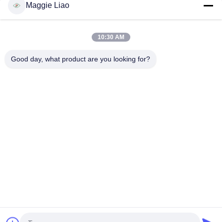
Maggie Liao
Машина для формирования поддонов с горячим прессом с
ПЛК + сенсорным экраном
10:30 AM
Машина для горячего прессования/Машина для горячего
прессования
Good day, what product are you looking for?
Популярные категории
Все
Оборудование 
Машина 
Прессформы 
Прессформы 
Пульпы
Бумажной Пульпы
Машина Подноса 
Машина Для 
Яичка
Изготовления 
Упаковки
Tableware Делая 
Машина Коробки 
Машину
Яичка
Машина Для 
Бумага Плита 
Упаковки 
Делая Машину
Целлюлозы