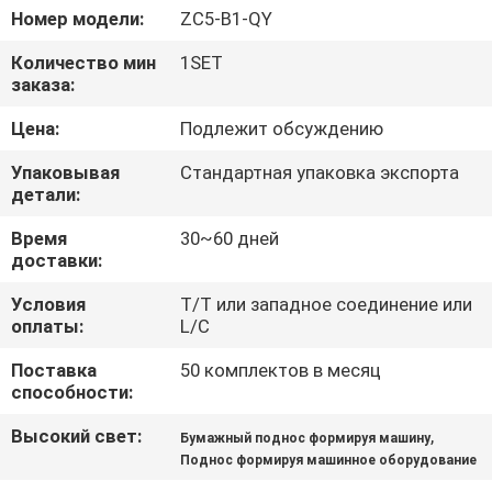
НАС
Номер модели:
ZC5-B1-QY
Количество мин
1SET
ПУТЕШЕСТВИЕ
заказа:
ФАБРИКИ
Цена:
Подлежит обсуждению
Упаковывая
Стандартная упаковка экспорта
ПРОВЕРКА
детали:
КАЧЕСТВА
Время
30~60 дней
доставки:
СВЯЖИТЕСЬ
Условия
T/T или западное соединение или
оплаты:
L/C
МЫ
Поставка
50 комплектов в месяц
способности:
НОВОСТИ
Высокий свет:
,
Бумажный поднос формируя машину
Поднос формируя машинное оборудование
КАРТА